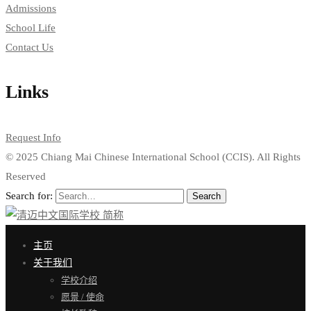
Admissions
School Life
Contact Us
Links
Request Info
© 2025 Chiang Mai Chinese International School (CCIS). All Rights
Reserved
Search for:
Search
主页
关于我们
学校介绍
愿景 / 使命